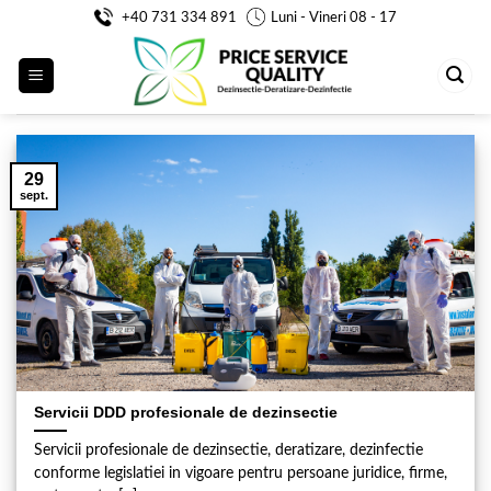
Skip
+40 731 334 891
Luni - Vineri 08 - 17
to
content
29
sept.
Servicii DDD profesionale de dezinsectie
Servicii profesionale de dezinsectie, deratizare, dezinfectie
conforme legislatiei in vigoare pentru persoane juridice, firme,